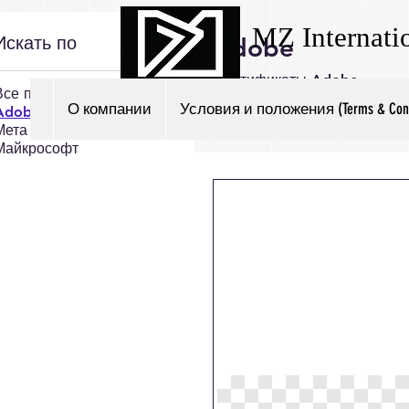
MZ Internati
Искать по
Adobe
Сертификаты Adobe
Все продукты
О компании
Условия и положения (Terms & Condi
Adobe
Мета
Майкрософт