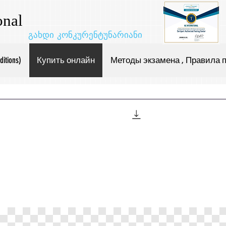
onal
გახდი კონკურენტუნარიანი
tions)
Купить онлайн
Методы экзамена , Правила 