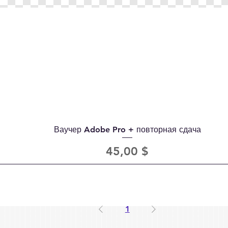
Ваучер Adobe Pro + повторная сдача
Цена
45,00 $
1
год