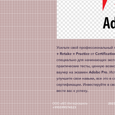
Усильте свой профессиональный п
+ Retake + Practice от Certificati
специально для начинающих эксп
практические тесты, ценную возм
ваучер на экзамен Adobe Pro. Ис
улучшите свои навыки, все это в 
сертификации. Инвестируйте в свое
вести вас к успеху.
ООО «МЗ Интернэшнл» 2023 
+995599574523