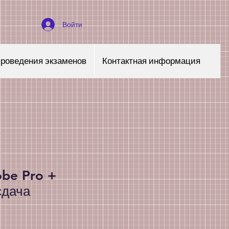
Войти
проведения экзаменов
Контактная информация
be Pro +
сдача