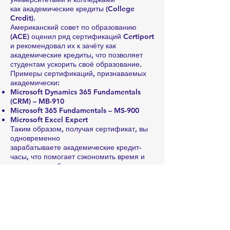
как академические кредиты (College
Credit).
Американский совет по образованию
(ACE) оценил ряд сертификаций Certiport
и рекомендовал их к зачёту как
академические кредиты, что позволяет
студентам ускорить своё образование.
Примеры сертификаций, признаваемых
академически:
Microsoft Dynamics 365 Fundamentals
(CRM) – MB-910
Microsoft 365 Fundamentals – MS-900
Microsoft Excel Expert
Таким образом, получая сертификат, вы
одновременно
зарабатываете академические кредит-
часы, что помогает сэкономить время и
средства на обучение.
Кроме того, сертификаты можно
подтвердить и поделиться ими через
платформу Credly Acclaim, предоставив
официальные цифровые доказательства
работодателям и вузам.
Подробнее:
Certiport College Credit