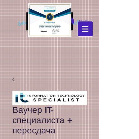
MZ
Войти
გახდი კონკურენტუნარიანი
International
Ваучер IT-
специалиста +
пересдача